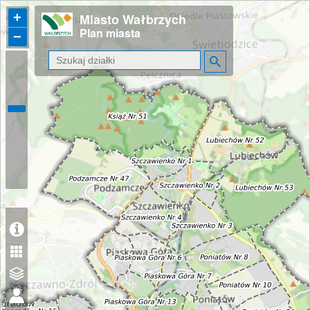
+
Miasto Wałbrzych
Plan miasta
−